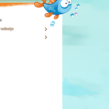
te
oditelje
i